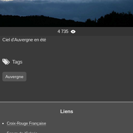
4 735

Ciel d'Auvergne en été

Tags
Auvergne
Liens
Croix-Rouge Française