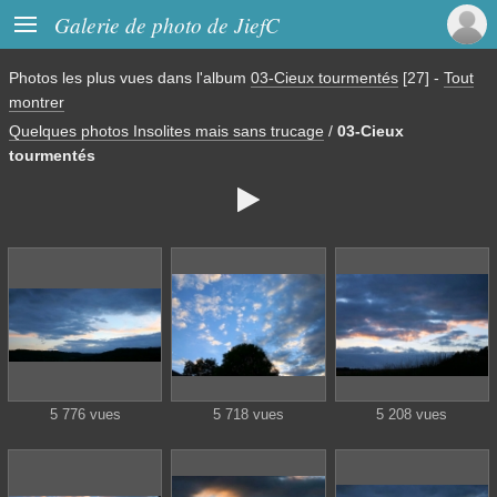

Galerie de photo de JiefC
Photos les plus vues dans l'album
03-Cieux tourmentés
[27]
-
Tout
montrer
Quelques photos Insolites mais sans trucage
/
03-Cieux
tourmentés

5 776 vues
5 718 vues
5 208 vues