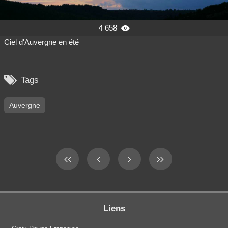
4 658

Ciel d'Auvergne en été

Tags
Auvergne
Liens