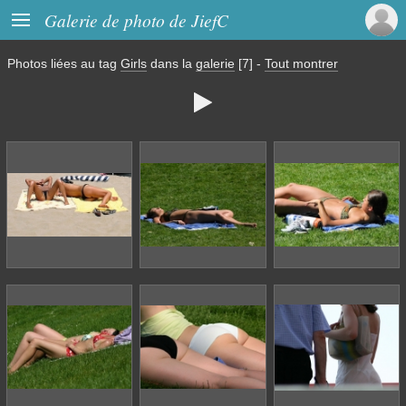

Galerie de photo de JiefC
Photos liées au tag
Girls
dans la
galerie
[7]
-
Tout montrer
