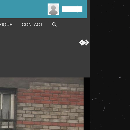

Connexion
RIQUE
CONTACT


