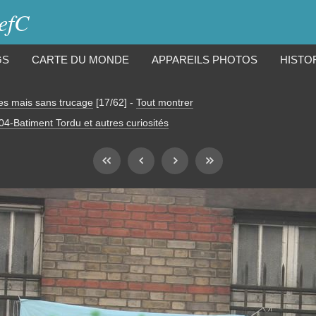
iefC
GS
CARTE DU MONDE
APPAREILS PHOTOS
HISTO
es mais sans trucage
[17/62]
-
Tout montrer
04-Batiment Tordu et autres curiosités