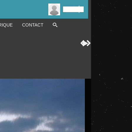

Connexion
RIQUE
CONTACT


