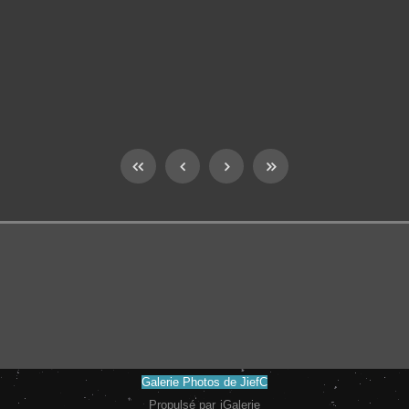
Galerie Photos de JiefC
Propulsé par
iGalerie