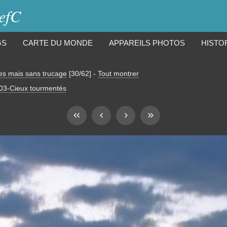
iefC
GS
CARTE DU MONDE
APPAREILS PHOTOS
HISTO
es mais sans trucage
[30/62]
-
Tout montrer
03-Cieux tourmentés