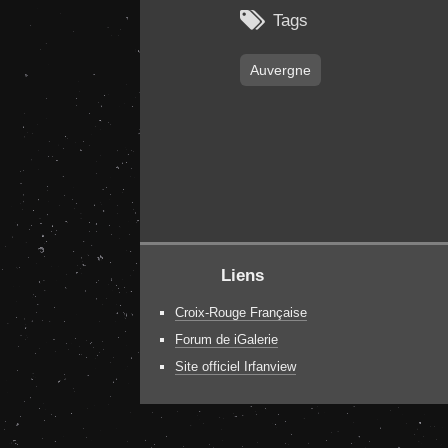

Tags
Auvergne
Liens
Croix-Rouge Française
Forum de iGalerie
Site officiel Irfanview