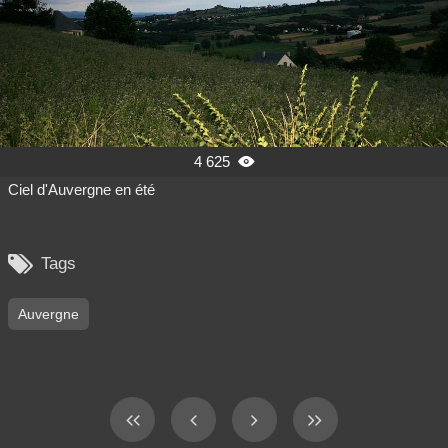
4 625

Ciel d'Auvergne en été

Tags
Auvergne