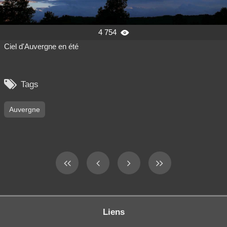
4 754

Ciel d'Auvergne en été

Tags
Auvergne
Liens